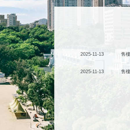
2025-11-13
售樓
2025-11-13
售樓